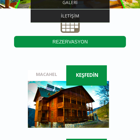
GALERİ
İLETİŞİM
REZERVASYON
MACAHEL
KEŞFEDİN